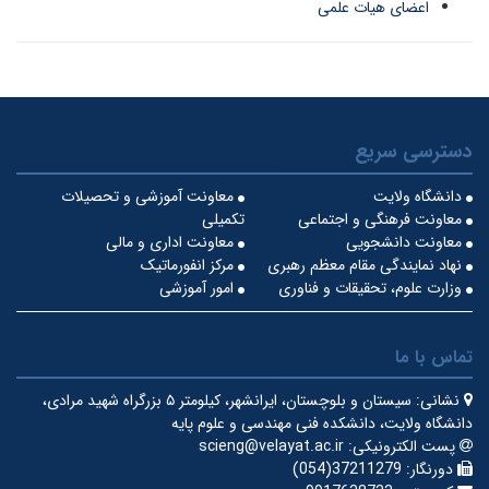
اعضای هیات علمی
دسترسی سریع
دانشگاه ولایت
معاونت آموزشی و تحصیلات
معاونت فرهنگی و اجتماعی
تکمیلی
معاونت دانشجویی
معاونت اداری و مالی
نهاد نمایندگی مقام معظم رهبری
مرکز انفورماتیک
وزارت علوم، تحقیقات و فناوری
امور آموزشی
تماس با ما
نشانی:
سیستان و بلوچستان، ایرانشهر، کیلومتر ۵ بزرگراه شهید مرادی،
دانشگاه ولایت، دانشکده فنی مهندسی و علوم پایه
پست الکترونیکی:
scieng@velayat.ac.ir
دورنگار:
37211279(054)