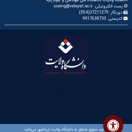
پست الکترونیکی:
scieng@velayat.ac.ir
دورنگار:
37211279(054)
کدپستی:
9917638733
© کلیه حقوق متعلق به دانشگاه ولایت ایرانشهر می‌باشد.