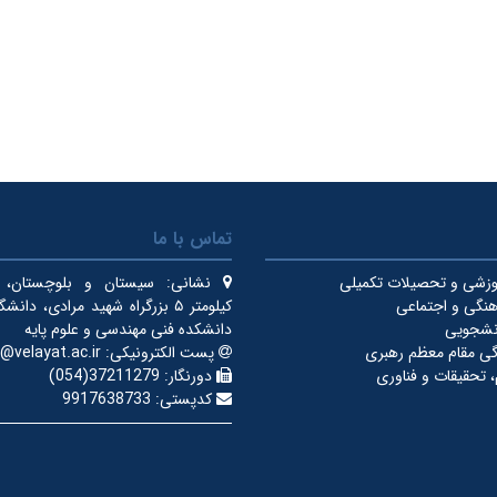
تماس با ما
زشی و تحصیلات تکمیلی
نشانی:
سیستان و بلوچستان، ای
نگی و اجتماعی
کیلومتر ۵ بزرگراه شهید مرادی، دان
نشجویی
دانشکده فنی مهندسی و علوم پایه
دگی مقام معظم رهبری
پست الکترونیکی:
@velayat.ac.ir
 تحقیقات و فناوری
دورنگار:
37211279(054)
کدپستی:
9917638733