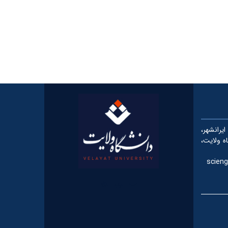
رانشهر،
شگاه ولایت،
scieng