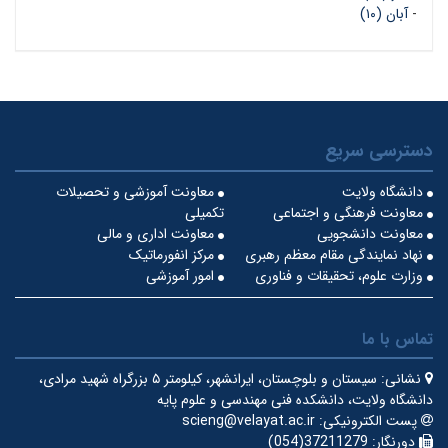
-
آبان (۱۰)
دسترسی سریع
دانشگاه ولایت
معاونت آموزشی و تحصیلات
معاونت فرهنگی و اجتماعی
تکمیلی
معاونت دانشجویی
معاونت اداری و مالی
نهاد نمایندگی مقام معظم رهبری
مرکز انفورماتیک
وزارت علوم، تحقیقات و فناوری
امور آموزشی
تماس با ما
نشانی:
سیستان و بلوچستان، ایرانشهر، کیلومتر ۵ بزرگراه شهید مرادی،
دانشگاه ولایت، دانشکده فنی مهندسی و علوم پایه
پست الکترونیکی:
scieng@velayat.ac.ir
دورنگار:
37211279(054)