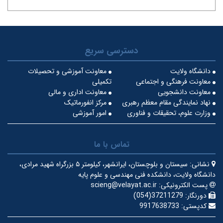
دسترسی سریع
دانشگاه ولایت
معاونت آموزشی و تحصیلات
معاونت فرهنگی و اجتماعی
تکمیلی
معاونت دانشجویی
معاونت اداری و مالی
نهاد نمایندگی مقام معظم رهبری
مرکز انفورماتیک
وزارت علوم، تحقیقات و فناوری
امور آموزشی
تماس با ما
نشانی:
سیستان و بلوچستان، ایرانشهر، کیلومتر ۵ بزرگراه شهید مرادی،
دانشگاه ولایت، دانشکده فنی مهندسی و علوم پایه
پست الکترونیکی:
scieng@velayat.ac.ir
دورنگار:
37211279(054)
کدپستی:
9917638733