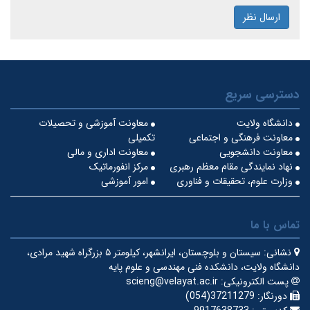
ارسال نظر
دسترسی سریع
دانشگاه ولایت
معاونت آموزشی و تحصیلات
معاونت فرهنگی و اجتماعی
تکمیلی
معاونت دانشجویی
معاونت اداری و مالی
نهاد نمایندگی مقام معظم رهبری
مرکز انفورماتیک
وزارت علوم، تحقیقات و فناوری
امور آموزشی
تماس با ما
نشانی:
سیستان و بلوچستان، ایرانشهر، کیلومتر ۵ بزرگراه شهید مرادی،
دانشگاه ولایت، دانشکده فنی مهندسی و علوم پایه
پست الکترونیکی:
scieng@velayat.ac.ir
دورنگار:
37211279(054)