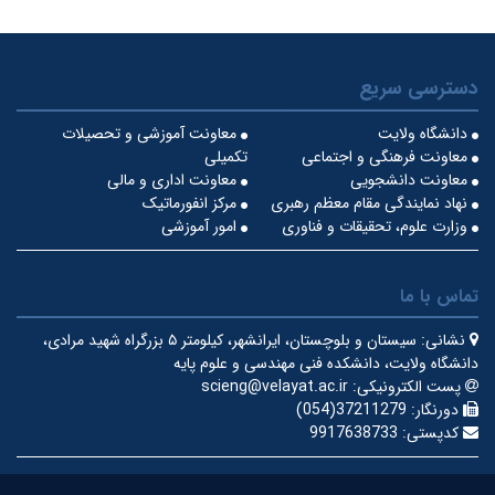
دسترسی سریع
دانشگاه ولایت
معاونت آموزشی و تحصیلات
معاونت فرهنگی و اجتماعی
تکمیلی
معاونت دانشجویی
معاونت اداری و مالی
نهاد نمایندگی مقام معظم رهبری
مرکز انفورماتیک
وزارت علوم، تحقیقات و فناوری
امور آموزشی
تماس با ما
نشانی:
سیستان و بلوچستان، ایرانشهر، کیلومتر ۵ بزرگراه شهید مرادی،
دانشگاه ولایت، دانشکده فنی مهندسی و علوم پایه
پست الکترونیکی:
scieng@velayat.ac.ir
دورنگار:
37211279(054)
کدپستی:
9917638733