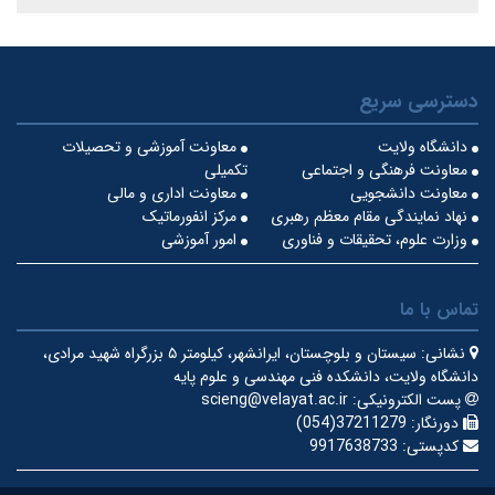
دسترسی سریع
دانشگاه ولایت
معاونت آموزشی و تحصیلات
معاونت فرهنگی و اجتماعی
تکمیلی
معاونت دانشجویی
معاونت اداری و مالی
نهاد نمایندگی مقام معظم رهبری
مرکز انفورماتیک
وزارت علوم، تحقیقات و فناوری
امور آموزشی
تماس با ما
نشانی:
سیستان و بلوچستان، ایرانشهر، کیلومتر ۵ بزرگراه شهید مرادی،
دانشگاه ولایت، دانشکده فنی مهندسی و علوم پایه
پست الکترونیکی:
scieng@velayat.ac.ir
دورنگار:
37211279(054)
کدپستی:
9917638733