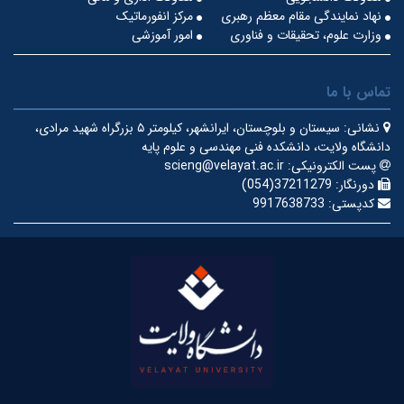
نهاد نمایندگی مقام معظم رهبری
مرکز انفورماتیک
وزارت علوم، تحقیقات و فناوری
امور آموزشی
تماس با ما
نشانی:
سیستان و بلوچستان، ایرانشهر، کیلومتر ۵ بزرگراه شهید مرادی،
دانشگاه ولایت، دانشکده فنی مهندسی و علوم پایه
پست الکترونیکی:
scieng@velayat.ac.ir
دورنگار:
37211279(054)
کدپستی:
9917638733